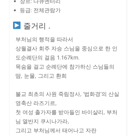
장르: 다큐멘터리
등급: 전체관람가
줄거리 .
부처님의 행적을 따라서
상월결사 회주 자승 스님을 중심으로 한 인
도순례단의 걸음 1.167km.
목숨을 걸고 순례단에 참가하신 스님들의
땀, 눈물, 그리고 환희
불교 최초의 사원 죽림정사, ‘법화경’의 산실
영축산 라즈기르,
첫 여성 출가자를 받아들인 바이샬리, 부처
님 열반지 쿠시나가라,
그리고 부처님께서 태어나고 자란