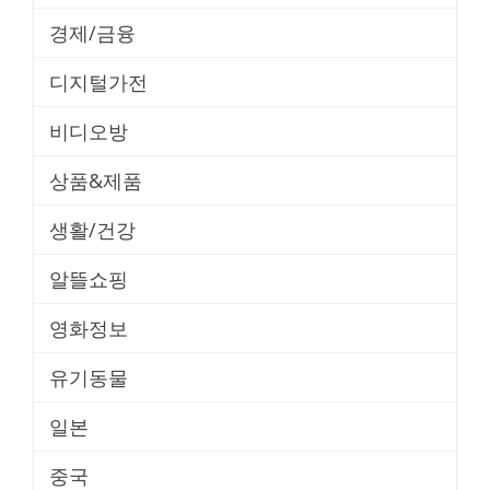
경제/금융
디지털가전
비디오방
상품&제품
생활/건강
알뜰쇼핑
영화정보
유기동물
일본
중국