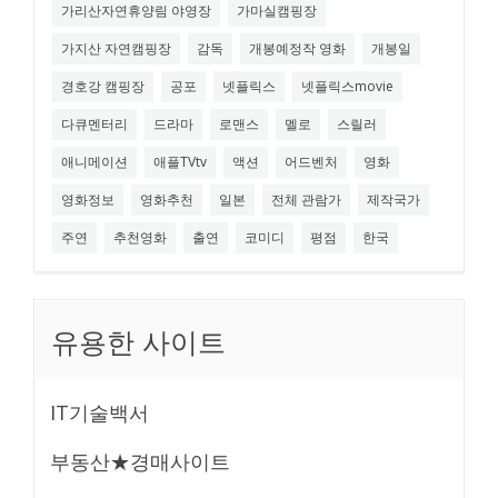
가리산자연휴양림 야영장
가마실캠핑장
가지산 자연캠핑장
감독
개봉예정작 영화
개봉일
경호강 캠핑장
공포
넷플릭스
넷플릭스movie
다큐멘터리
드라마
로맨스
멜로
스릴러
애니메이션
애플TVtv
액션
어드벤처
영화
영화정보
영화추천
일본
전체 관람가
제작국가
주연
추천영화
출연
코미디
평점
한국
유용한 사이트
IT기술백서
부동산★경매사이트