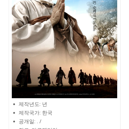
제작년도: 년
제작국가: 한국
공개일: . /