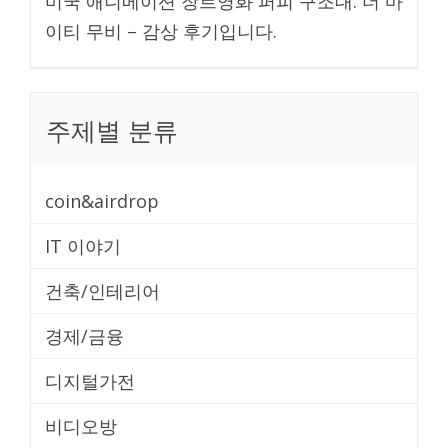
미국 애니메이션 장르영화 퍼피 구조대: 더 마
달
이티 무비 – 감상 후기입니다.
에
개
봉
주제별 분류
합
니
다.
coin&airdrop
IT 이야기
건축/인테리어
경제/금융
디지털가전
비디오방