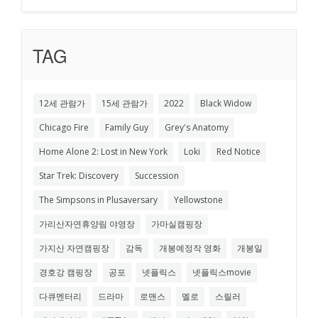
TAG
12세 관람가
15세 관람가
2022
Black Widow
Chicago Fire
Family Guy
Grey's Anatomy
Home Alone 2: Lost in New York
Loki
Red Notice
Star Trek: Discovery
Succession
The Simpsons in Plusaversary
Yellowstone
가리산자연휴양림 야영장
가마실캠핑장
가지산 자연캠핑장
감독
개봉예정작 영화
개봉일
경호강 캠핑장
공포
넷플릭스
넷플릭스movie
다큐멘터리
드라마
로맨스
멜로
스릴러