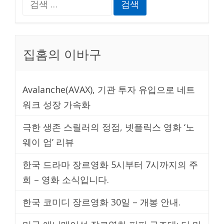
화
색:
퍼
피
집홈의 이바구
구
조
대:
Avalanche(AVAX), 기관 투자 유입으로 네트
더
워크 성장 가속화
마
극한 생존 스릴러의 정점, 넷플릭스 영화 ‘노
이
웨이 업’ 리뷰
티
무
한국 드라마 장르영화 5시부터 7시까지의 주
비
희 – 영화 소식입니다.
가
한국 코미디 장르영화 30일 – 개봉 안내.
10
월