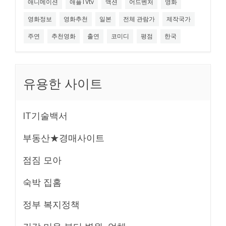
애니메이션
애플TVtv
액션
어드벤처
영화
영화정보
영화추천
일본
전체 관람가
제작국가
주연
추천영화
출연
코미디
평점
한국
유용한 사이트
IT기술백서
부동산★경매사이트
점짐 모아
숙박 집홈
정부 복지정책