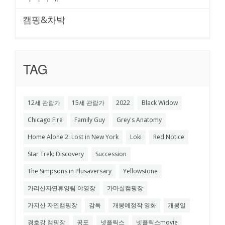
캠핑&차박
TAG
12세 관람가
15세 관람가
2022
Black Widow
Chicago Fire
Family Guy
Grey's Anatomy
Home Alone 2: Lost in New York
Loki
Red Notice
Star Trek: Discovery
Succession
The Simpsons in Plusaversary
Yellowstone
가리산자연휴양림 야영장
가마실캠핑장
가지산 자연캠핑장
감독
개봉예정작 영화
개봉일
경호강 캠핑장
공포
넷플릭스
넷플릭스movie