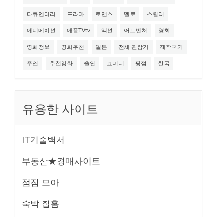
다큐멘터리
드라마
로맨스
멜로
스릴러
애니메이션
애플TVtv
액션
어드벤처
영화
영화정보
영화추천
일본
전체 관람가
제작국가
주연
추천영화
출연
코미디
평점
한국
유용한 사이트
IT기술백서
부동산★경매사이트
점짐 모아
숙박 집홈